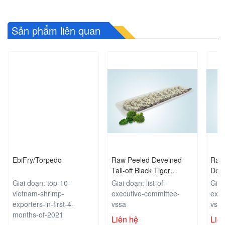
Sản phẩm liên quan
EbiFry/Torpedo
Raw Peeled Deveined
Raw
Tail-off Black Tiger
Deve
Shrimp Marinated Garlic
Tige
Giai đoạn: top-10-
Giai đoạn: list-of-
Giai 
vietnam-shrimp-
executive-committee-
exec
exporters-in-first-4-
vssa
vss
months-of-2021
Liên hệ
Liê