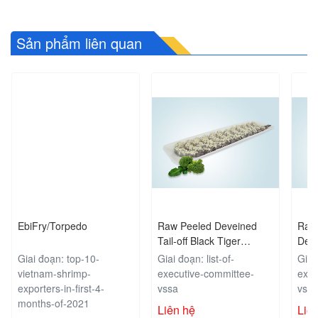
Sản phẩm liên quan
EbiFry/Torpedo
Raw Peeled Deveined
Raw
Tail-off Black Tiger
Deve
Shrimp Marinated Garlic
Tige
Giai đoạn: top-10-
Giai đoạn: list-of-
Giai 
vietnam-shrimp-
executive-committee-
exec
exporters-in-first-4-
vssa
vss
months-of-2021
Liên hệ
Liê