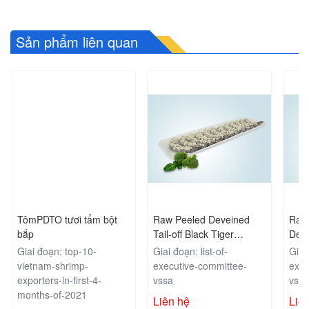
Sản phẩm liên quan
TômPDTO tươi tẩm bột
Raw Peeled Deveined
Raw
bắp
Tail-off Black Tiger
Deve
Shrimp Marinated Garlic
Tige
Giai đoạn: top-10-
Giai đoạn: list-of-
Giai 
vietnam-shrimp-
executive-committee-
exec
exporters-in-first-4-
vssa
vss
months-of-2021
Liên hệ
Liê